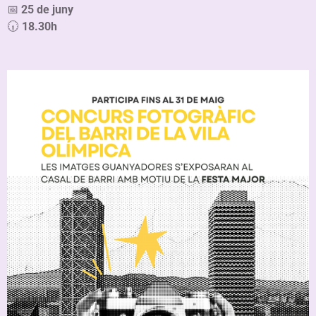
📅
25 de juny
🕡
18.30h