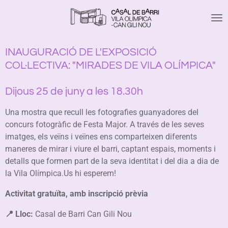
Ir
al
contenido
principal
INAUGURACIÓ DE L'EXPOSICIÓ
COL·LECTIVA: "MIRADES DE VILA OLÍMPICA"
Dijous 25 de juny a les 18.30h
Una mostra que recull les fotografies guanyadores del
concurs fotogràfic de Festa Major. A través de les seves
imatges, els veïns i veïnes ens comparteixen diferents
maneres de mirar i viure el barri, captant espais, moments i
detalls que formen part de la seva identitat i del dia a dia de
la Vila Olímpica.Us hi esperem!
Activitat gratuïta, amb inscripció prèvia
📍 Lloc:
Casal de Barri Can Gili Nou