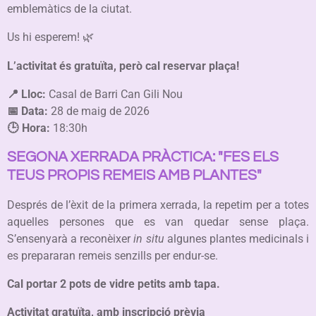
emblemàtics de la ciutat.
Us hi esperem! 🌿
L’activitat és gratuïta, però cal reservar plaça!
📍
Lloc:
Casal de Barri Can Gili Nou
📅
Data:
28 de maig de 2026
🕒
Hora:
18:30h
SEGONA XERRADA PRÀCTICA: "FES ELS
TEUS PROPIS REMEIS AMB PLANTES"
Després de l’èxit de la primera xerrada, la repetim per a totes
aquelles persones que es van quedar sense plaça.
S’ensenyarà a reconèixer
in situ
algunes plantes medicinals i
es prepararan remeis senzills per endur-se.
Cal portar 2 pots de vidre petits amb tapa.
Activitat gratuïta, amb inscripció prèvia