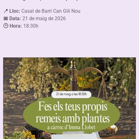
📍
Lloc:
Casal de Barri Can Gili Nou
📅
Data:
21 de maig de 2026
🕒
Hora:
18:30h