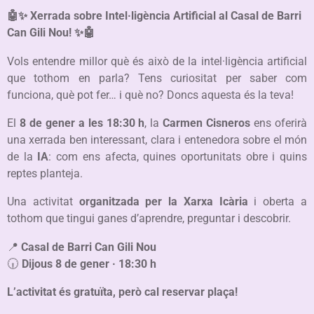
🤖✨ Xerrada sobre Intel·ligència Artificial al Casal de Barri
Can Gili Nou! ✨🤖
Vols entendre millor què és això de la intel·ligència artificial
que tothom en parla? Tens curiositat per saber com
funciona, què pot fer… i què no? Doncs aquesta és la teva!
El
8 de gener a les 18:30 h
, la
Carmen Cisneros
ens oferirà
una xerrada ben interessant, clara i entenedora sobre el món
de la
IA
: com ens afecta, quines oportunitats obre i quins
reptes planteja.
Una activitat
organitzada per la Xarxa Icària
i oberta a
tothom que tingui ganes d’aprendre, preguntar i descobrir.
📍
Casal de Barri Can Gili Nou
🕡
Dijous 8 de gener · 18:30 h
L’activitat és gratuïta, però cal reservar plaça!