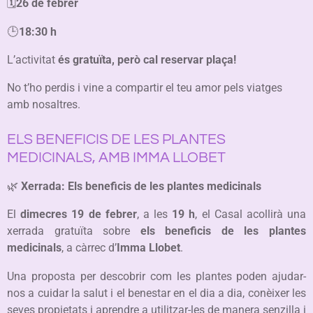
🗓️
26 de febrer
🕒
18:30 h
L’activitat
és gratuïta, però cal reservar plaça!
No t’ho perdis i vine a compartir el teu amor pels viatges
amb nosaltres.
ELS BENEFICIS DE LES PLANTES
MEDICINALS, AMB IMMA LLOBET
🌿
Xerrada: Els beneficis de les plantes medicinals
El
dimecres 19 de febrer
, a les
19 h
, el Casal acollirà una
xerrada gratuïta sobre
els beneficis de les plantes
medicinals
, a càrrec d’
Imma Llobet
.
Una proposta per descobrir com les plantes poden ajudar-
nos a cuidar la salut i el benestar en el dia a dia, conèixer les
seves propietats i aprendre a utilitzar-les de manera senzilla i