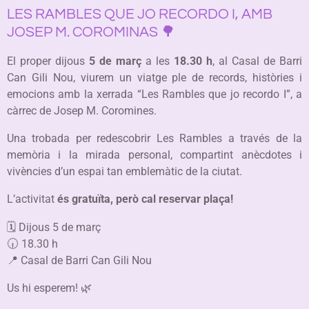
LES RAMBLES QUE JO RECORDO I, AMB
JOSEP M. COROMINAS 🌳
El proper dijous
5 de març
a les
18.30 h
, al Casal de Barri
Can Gili Nou, viurem un viatge ple de records, històries i
emocions amb la xerrada “Les Rambles que jo recordo I”, a
càrrec de Josep M. Coromines.
Una trobada per redescobrir Les Rambles a través de la
memòria i la mirada personal, compartint anècdotes i
vivències d’un espai tan emblemàtic de la ciutat.
L’activitat
és gratuïta, però cal reservar plaça!
🗓 Dijous 5 de març
🕡 18.30 h
📍 Casal de Barri Can Gili Nou
Us hi esperem! 🌿