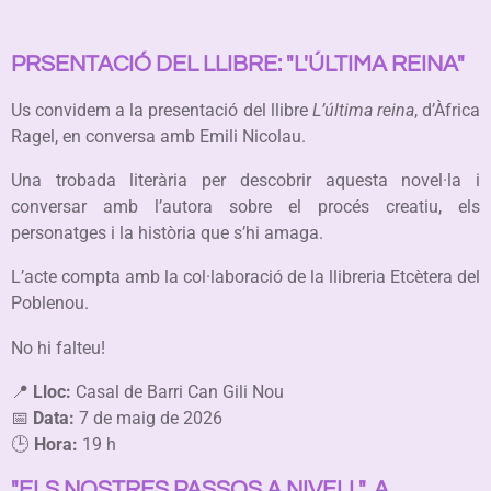
PRSENTACIÓ DEL LLIBRE: "L'ÚLTIMA REINA"
Us convidem a la presentació del llibre
L’última reina
, d’Àfrica
Ragel, en conversa amb Emili Nicolau.
Una trobada literària per descobrir aquesta novel·la i
conversar amb l’autora sobre el procés creatiu, els
personatges i la història que s’hi amaga.
L’acte compta amb la col·laboració de la llibreria Etcètera del
Poblenou.
No hi falteu!
📍
Lloc:
Casal de Barri Can Gili Nou
📅
Data:
7 de maig de 2026
🕒
Hora:
19 h
"ELS NOSTRES PASSOS A NIVELL", A