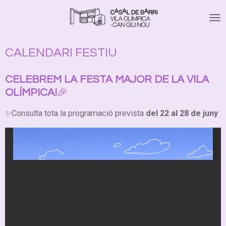
Ir
al
contenido
principal
CALENDARI FESTIU
CELEBREM LA FESTA MAJOR DE LA VILA
OLÍMPICA!
🎉
✨
Consulta tota la programació prevista
del 22 al 28 de juny