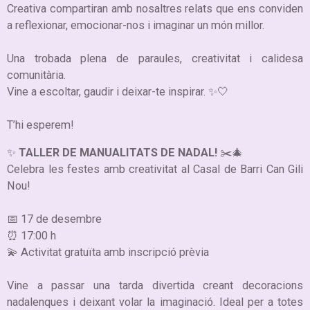
Creativa compartiran amb nosaltres relats que ens conviden
a reflexionar, emocionar-nos i imaginar un món millor.
Una trobada plena de paraules, creativitat i calidesa
comunitària.
Vine a escoltar, gaudir i deixar-te inspirar. ✨🤍
T’hi esperem!
✨
TALLER DE MANUALITATS DE NADAL!
✂️🎄
Celebra les festes amb creativitat al Casal de Barri Can Gili
Nou!
📅 17 de desembre
⏰ 17:00 h
💫 Activitat gratuïta amb inscripció prèvia
Vine a passar una tarda divertida creant decoracions
nadalenques i deixant volar la imaginació. Ideal per a totes