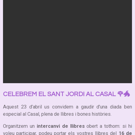
CELEBREM EL SANT JORDI AL CASAL 🌹🐲
Aquest 23 d’abril us convidem a gaudir d’una diada ben
especial al Casal, plena de llibres i bones històries.
Organitzem un
intercanvi de llibres
obert a tothom: si hi
voleu participar, podeu portar els vostres llibres del
16 de