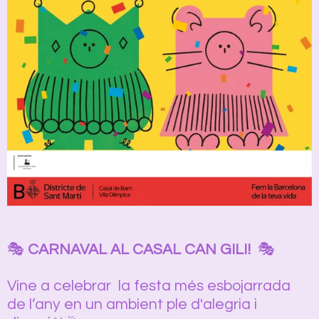
🎭
CARNAVAL AL CASAL CAN GILI!
🎭
Vine a celebrar la festa més esbojarrada
de l’any en un ambient ple d'alegria i