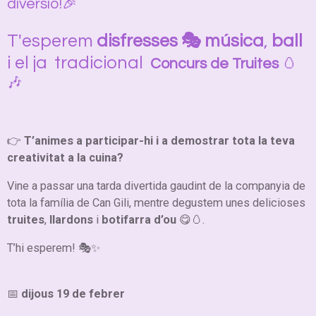
diversió!🎉
T'esperem
disfresses 🎭
música
,
ball
i el ja tradicional
Concurs de Truites
🥚
🎶
👉
T’animes a participar-hi i a demostrar tota la teva
creativitat a la cuina?
Vine a passar una tarda divertida gaudint de la companyia de
tota la família de Can Gili, mentre degustem unes delicioses
truites
,
llardons
i
botifarra d’ou
😋🥚.
T’hi esperem! 🎭✨
📅
dijous 19 de febrer