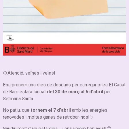
🌻Atenció, veïnes i veïns!
Ens prenem uns dies de descans per carregar piles
El Casal
de Barri estarà tancat
del 30 de març al 6 d’abril
per
Setmana Santa.
No patiu, que
tornem el 7 d’abril
amb les energies
renovades i moltes ganes de retrobar-nos!✨
Gaudiu molt d’aquests dies… i ens veiem ben aviat!😊