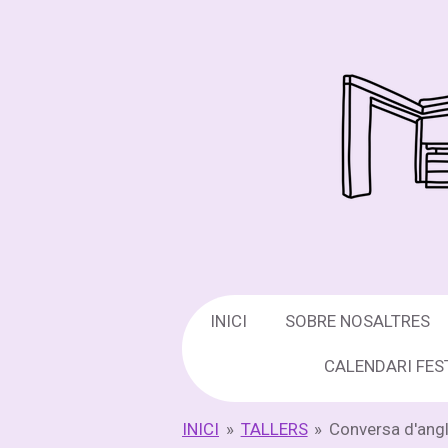
Ir
al
contenido
principal
INICI
SOBRE NOSALTRES
CALENDARI FES
INICI
»
TALLERS
»
Conversa d'ang